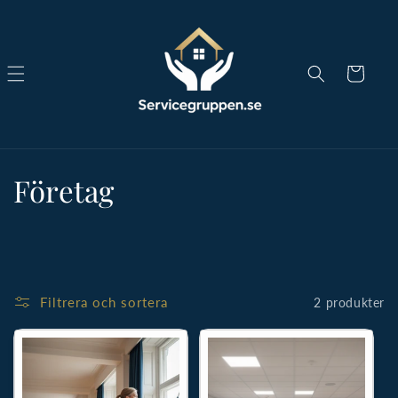
Gå vidare
till
innehåll
Varukorg
P
Företag
r
o
d
Filtrera och sortera
2 produkter
u
k